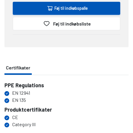
Føj til indkøbspalle
Føj til indkøbsliste
Certifikater
PPE Regulations
Certifikater
EN 12941
EN 135
Produktcertifikater
CE
Category III