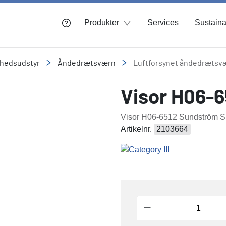
Produkter
Services
Sustainab
rhedsudstyr
Åndedrætsværn
Luftforsynet åndedrætsv
Visor H06-
Visor H06-6512 Sundström 
Artikelnr.
2103664