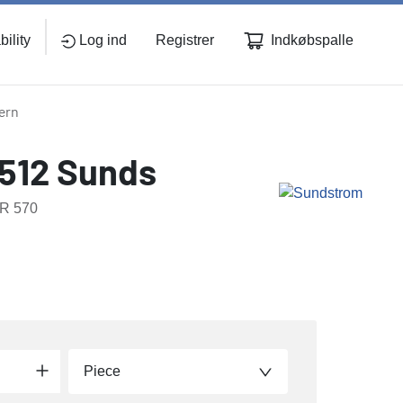
Indkøbspalle
ility
Log ind
Registrer
ærn
6512 Sunds
SR 570
Piece