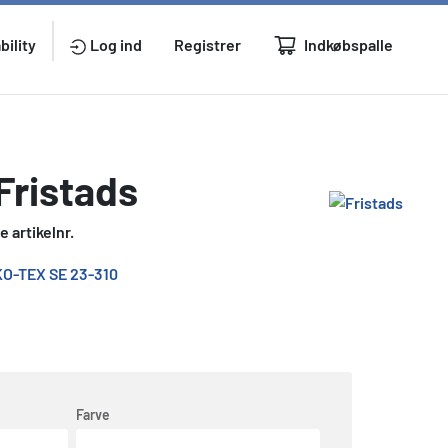
Indkøbspalle
bility
Log ind
Registrer
Fristads
 artikelnr.
Farve