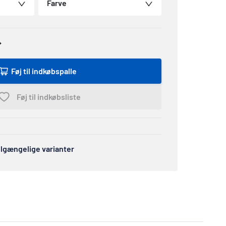
Farve
Føj til indkøbspalle
Føj til indkøbsliste
tilgængelige varianter