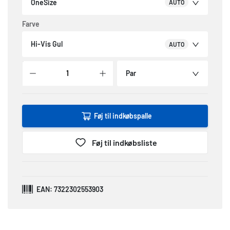
OneSize
AUTO
Farve
Hi-Vis Gul
AUTO
Par
Føj til indkøbspalle
Føj til indkøbsliste
EAN: 7322302553903