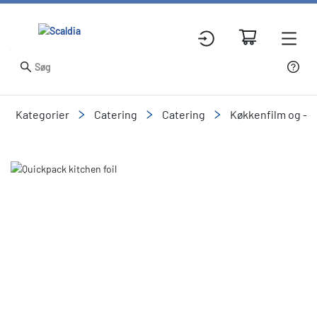
Kategorier
Catering
Catering
Køkkenfilm og -fo
Slide 1 of 1