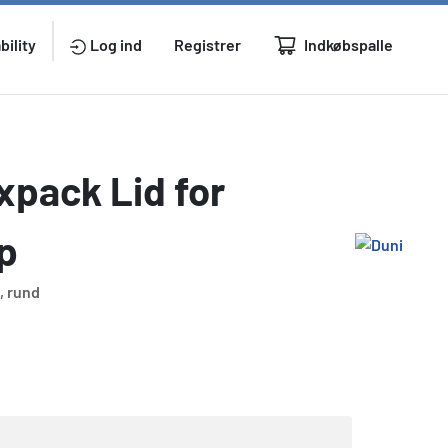
Indkøbspalle
bility
Log ind
Registrer
xpack Lid for
p
, rund