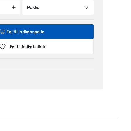
Pakke
Føj til indkøbspalle
Føj til indkøbsliste