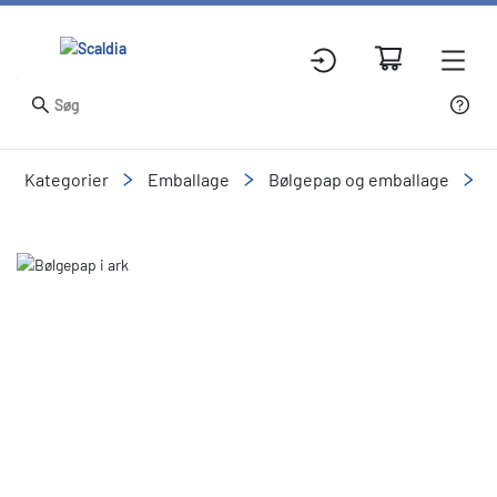
Kategorier
Emballage
Bølgepap og emballage
P
Slide 1 of 1