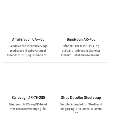
tilbehør og holder til strapstang.
Kan indstilles til en indvendig
diameter på 76, 150, 200 og 280
mm.
Afrullervogn UA-400
Båndvogn AR-406
Særdeles robust afrullervogn
Båndafruller til PP-, PET- og
med kasse til opbevaring af
stålbånd. Indvendig diameter
tilbehør til PET- og PP-bånd med
406 mm. Let at manøvrere med
en indvendig diameter på 400
de ekstra hjul forrest.
mm.
Båndvogn AR-76-280
Strap Decoiler Steel strap
Båndvogn til VG- og PP-bånd,
Decoiler intended for Steel band
med kasse til værktøj og lås.
single ring. Fits 13mm, 16-19mm