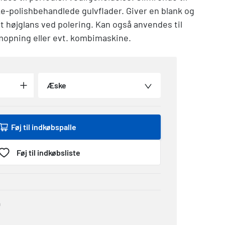
ke-polishbehandlede gulvflader. Giver en blank og
t højglans ved polering. Kan også anvendes til
mopning eller evt. kombimaskine.
Æske
Føj til indkøbspalle
Føj til indkøbsliste
0