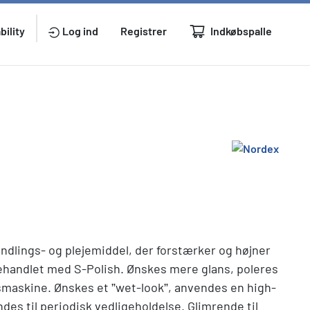
Indkøbspalle
bility
Log ind
Registrer
ndlings- og plejemiddel, der forstærker og højner
behandlet med S-Polish. Ønskes mere glans, poleres
maskine. Ønskes et ”wet-look”, anvendes en high-
es til periodisk vedligeholdelse. Glimrende til