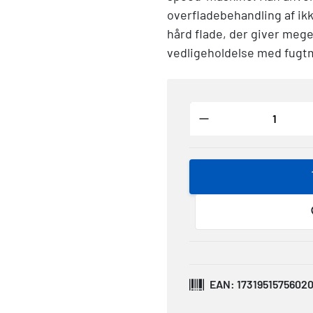
overfladebehandling af ik
hård flade, der giver mege
vedligeholdelse med fugt
EAN: 1731951575602