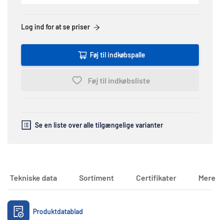
Log ind for at se priser
Føj til indkøbspalle
Føj til indkøbsliste
Se en liste over alle tilgængelige varianter
Tekniske data
Sortiment
Certifikater
Mere 
Dokumenter
Produktdatablad