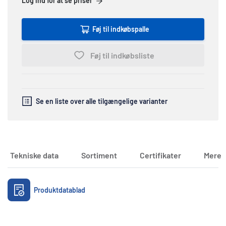
Log ind for at se priser
Føj til indkøbspalle
Føj til indkøbsliste
Se en liste over alle tilgængelige varianter
Tekniske data
Sortiment
Certifikater
Mere 
Dokumenter
Produktdatablad