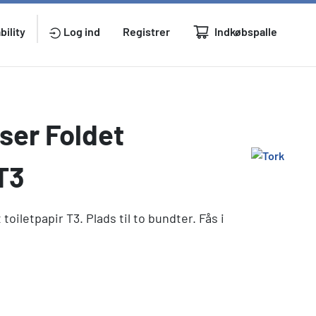
Indkøbspalle
bility
Log ind
Registrer
ser Foldet
 T3
toiletpapir T3. Plads til to bundter. Fås i