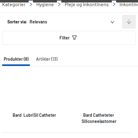
Kategorier
Hygiene
Pleje og inkontinens
Inkonti
Sorter via:
Relevans
Filter
Produkter (8)
Artikler (13)
Bard  LubriSil Catheter
Bard Catheteter 
Siliconeelastomer