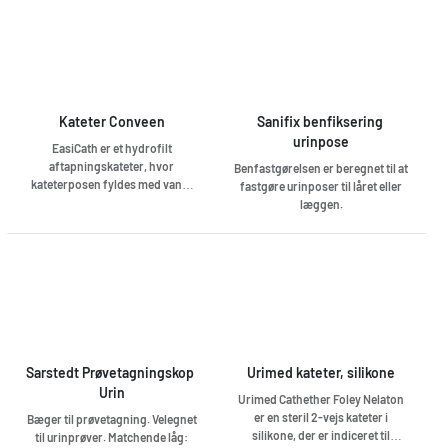
Kateter Conveen
Sanifix benfiksering 
urinpose
EasiCath er et hydrofilt
aftapningskateter, hvor
Benfastgørelsen er beregnet til at
kateterposen fyldes med vand,
fastgøre urinposer til låret eller
og efter 30 sekunder får
læggen.
kateteret en særdeles glat
overflade. Yderlaget er lagt på,
efter at kateteråbningen blev
stanset for at opnå så skånsom
kateterisering som muligt.
Friktionen mellem kateter og
uretralslimhinden bliver på den
måde minimal.
Sarstedt Prøvetagningskop 
Urimed kateter, silikone
Urin
Urimed Cathether Foley Nelaton
er en steril 2-vejs kateter i
Bæger til prøvetagning. Velegnet
silikone, der er indiceret til
til urinprøver. Matchende låg: