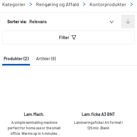
Kategorier
Rengøring og Affald
Kontorprodukter
Sorter via:
Relevans
Filter
Produkter (2)
Artikler (8)
Lam.Mach.
Lam.ficka A3 BNT
A simple laminating machine
Lamineringsficka i A4 format i
perfect for home use or the small
125 mic. Blank
office. Warms up in 4 minutes,