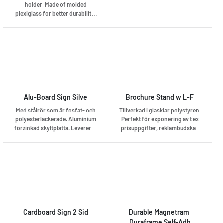
holder. Made of molded
plexiglass for better durability.
The slope makes it easy to read
the contents even if the sign is
low placed. Easy to change
content. Ideal for office,
reception or table menu at
restaurants and cafes.
Alu-Board Sign Silve
Brochure Stand w L-F
Med stålrör som är fosfat- och
Tillverkad i glasklar polystyren.
polyesterlackerade. Aluminium
Perfekt för exponering av t ex
förzinkad skyltplatta. Levereras
prisuppgifter, reklambudskap
med magnetförsedd frontplast
mm. 105x50x148mm.
av PET antireflex plast. Finns
även i vitt och rött utförande.
Cardboard Sign 2 Sid
Durable Magnetram 
Duraframe Self-Adh