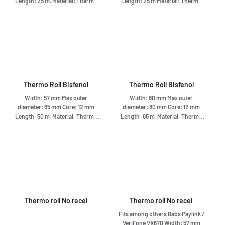
Length: 25 m. Material: Thermo
Length: 25 m Material: Thermo
paper 55 gr Long life BPA-free
paper 55 gr BPA-free
Thermo Roll Bisfenol
Thermo Roll Bisfenol
Width: 57 mm Max outer
Width: 80 mm Max outer
diameter: 65 mm Core: 12 mm
diameter: 80 mm Core: 12 mm
Length: 50 m. Material: Thermo
Length: 65 m. Material: Thermo
paper 55 gr Long life BPA-free
paper 73-76 gr Long life BPA free
Thermo roll No recei
Thermo roll No recei
Fits among others Babs Paylink /
VeriFone VX670 Width: 57 mm