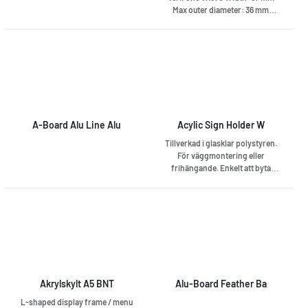
Max outer diameter: 36 mm
Sleeve: 12 mm Length: 14 m
Material: Thermal paper 55 g.
Longlife Bisphenol-free
A-Board Alu Line Alu
Acylic Sign Holder W
Tillverkad i glasklar polystyren.
För väggmontering eller
frihängande. Enkelt att byta
budskap.
Akrylskylt A5 BNT
Alu-Board Feather Ba
L-shaped display frame / menu