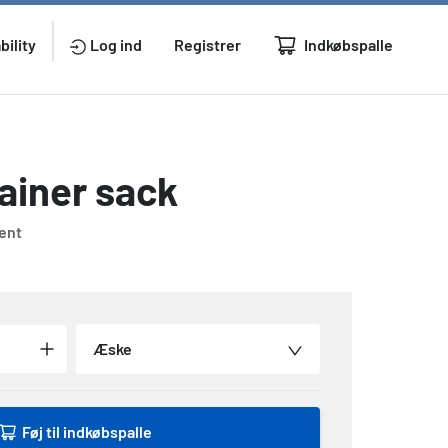
Indkøbspalle
bility
Log ind
Registrer
ainer sack
rent
Æske
Føj til indkøbspalle