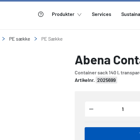
Produkter
Services
Sustaina
PE sække
PE Sække
Abena Cont
Container sack 140 l, transpa
Artikelnr.
2025699