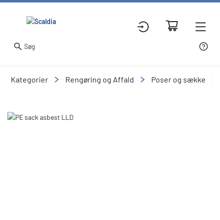
Kategorier
Rengøring og Affald
Poser og sække
Slide 1 of 1