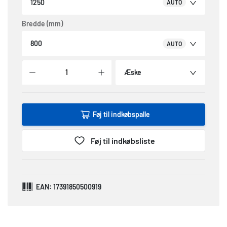
1250
AUTO
Bredde (mm)
800
AUTO
Æske
Føj til indkøbspalle
Føj til indkøbsliste
EAN: 17391850500919