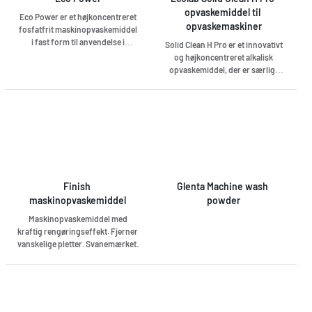
labeled with the Nordic Ecolabel.
opvaskemiddel til 
Eco Power er et højkoncentreret
opvaskemaskiner
fosfatfrit maskinopvaskemiddel
i fast form til anvendelse i
Solid Clean H Pro er et innovativt
industriopvaskemaskiner i
og højkoncentreret alkalisk
storkøkkener. Miljømærket med
opvaskemiddel, der er særligt
Svanen.
velegnet til brug i hårdt vand.
Med sin dokumenterede
effektivitet og maksimale
miljøvenlighed opfylder Solid
Clean H Pro kriterierne for det
nordiske miljømærke Svanen.
Solid Clean H Pro bruges
sammen med Ecoplus Future-
dispensersystemet, som
Finish 
Glenta Machine wash 
overvåger hele vaskecyklussen
maskinopvaskemiddel
powder
og styrer de mest kritiske
Maskinopvaskemiddel med
faktorer for at spare værdifulde
kraftig rengøringseffekt. Fjerner
ressourcer som vand og energi.
vanskelige pletter. Svanemærket.