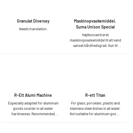
Granulat Diversey
Maskinopvaskemiddel, 
Suma Unison Special
Needs translation.
Højtkoncentreret
maskinopvaskemiddel til alt vand
uanset hårdhedsgrad. Kun til
automatisk dosering i UNISON-
doseringsanordning. Stærkt
ætsende. pH 14.
R-Ett Alumi Machine
R-ett Titan
Especially adapted for aluminum
For glass, porcelain, plastic and
goods counter in all water
stainless steel dishes in all water.
hardnesses. Recommended
Not suitable for aluminum goods.
when washing in granular /
A highly concentrated and
coarse washing machines.
efficient machine dishwashing
Phosphate-free and aluminum-
agent adapted for professional