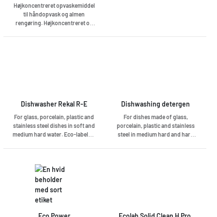
Højkoncentreret opvaskemiddel
til håndopvask og almen
rengøring. Højkoncentreret og
omkostningseffektivt. Giver en
skinnende ren opvask.
Dishwasher Rekal R-E
Dishwashing detergen
For glass, porcelain, plastic and
For dishes made of glass,
stainless steel dishes in soft and
porcelain, plastic and stainless
medium hard water. Eco-labeled,
steel in medium hard and hard
phosphate-free machine dish
water. Not suitable for aluminum
granules for automatic dosing
goods. R-ett Atlas is a highly
via closed safety system.
concentrated and efficient
dishwasher detergent adapted
for professional machines with
closed systems and automatic
dosing. Has been developed with
a focus on sustainability and low
environmental impact. Eco-
Eco Power
Ecolab Solid Clean H Pro 