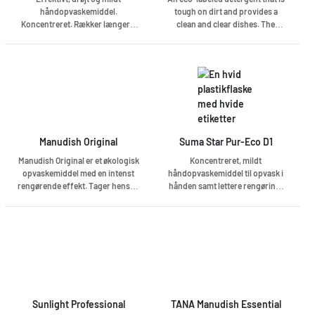
håndopvaskemiddel.
tough on dirt and provides a
Koncentreret. Rækker længere.
clean and clear dishes. The
Parfumeret. pH 7,0.
detergent is also gentle for your
hands and the environment. With
a gentle and fresh smell of
spring.
Manudish Original
Suma Star Pur-Eco D1
Manudish Original er et økologisk
Koncentreret, mildt
opvaskemiddel med en intenst
håndopvaskemiddel til opvask i
rengørende effekt. Tager hensyn
hånden samt lettere rengøring.
til biologiske cyklusser og
Uden farve og parfume. pH 7.
værner om menneskers sundhed
og rengøringspersonalets
sikkerhed. Skånsom mod huden.
Lav dosering. Miljømærket med
EU Ecolabel. Uparfumeret. pH
6,8.
Sunlight Professional
TANA Manudish Essential