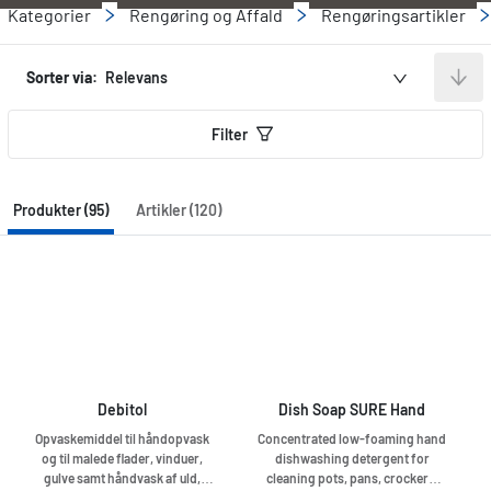
Kategorier
Rengøring og Affald
Rengøringsartikler
Sorter via:
Relevans
Filter
Produkter (95)
Artikler (120)
Debitol
Dish Soap SURE Hand
Opvaskemiddel til håndopvask
Concentrated low-foaming hand
og til malede flader, vinduer,
dishwashing detergent for
gulve samt håndvask af uld,
cleaning pots, pans, crockery,