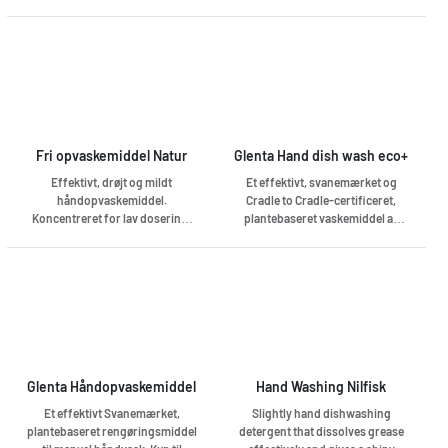
nylon og kulørte tekstiler.
glassware and all dishwasher
safe utensils.
Fri opvaskemiddel Natur
Glenta Hand dish wash eco+
Effektivt, drøjt og mildt
Et effektivt, svanemærket og
håndopvaskemiddel.
Cradle to Cradle-certificeret,
Koncentreret for lav dosering.
plantebaseret vaskemiddel af
Parfumeret. pH 7,0.
god kvalitet til manuel håndvask.
Kun til professionel brug.
Glenta Håndopvaskemiddel
Hand Washing Nilfisk
Et effektivt Svanemærket,
Slightly hand dishwashing
plantebaseret rengøringsmiddel
detergent that dissolves grease