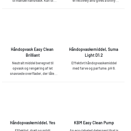
til manuel håndvask. Kun til
effectively and gives a shiny
professionel brug.
clean result. Enough for up to 330
washes. Perfumed. 1 liter, pH 7.8.
Håndopvask Easy Clean 
Håndopvaskemiddel, Suma 
Brilliant
Light D1.2
Neutralt middel beregnet til
Effektivt håndopvaskemiddel
opvask og rengøring af let
med farve og parfume. pH 6.
snavsede overflader, der tåler
vand.
Håndopvaskemiddel, Yes
KBM Easy Clean Pump
Effektivt, drøjt og mildt
An eco-labeled detergent that is