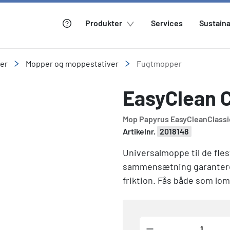
Produkter
Services
Sustaina
ler
Mopper og moppestativer
Fugtmopper
EasyClean C
Mop Papyrus EasyCleanClassi
Artikelnr.
2018148
Universalmoppe til de fle
sammensætning garanterer
friktion. Fås både som l