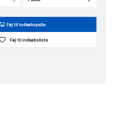
Føj til indkøbspalle
Føj til indkøbsliste