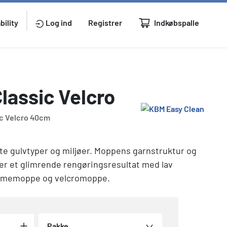
Indkøbspalle
bility
Log ind
Registrer
lassic Velcro
c Velcro 40cm
ste gulvtyper og miljøer. Moppens garnstruktur og
 et glimrende rengøringsresultat med lav
ommemoppe og velcromoppe.
Pakke