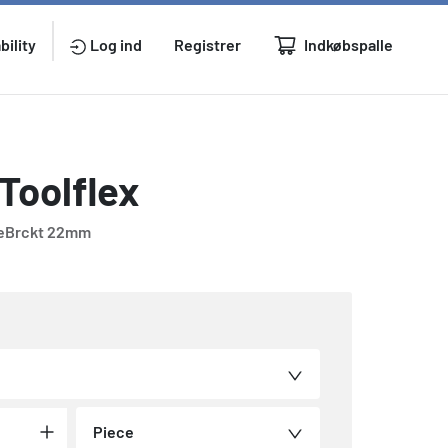
Indkøbspalle
bility
Log ind
Registrer
 Toolflex
ipeBrckt 22mm
Piece