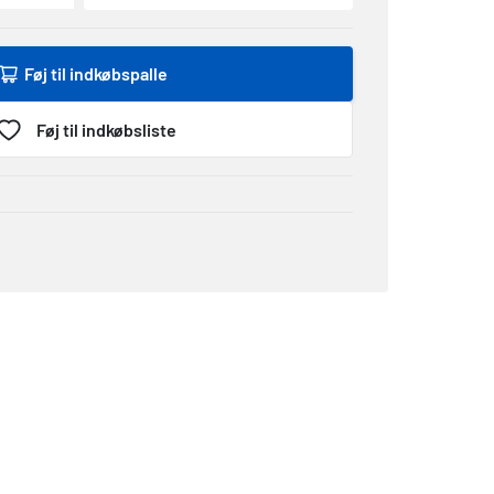
Føj til indkøbspalle
Føj til indkøbsliste