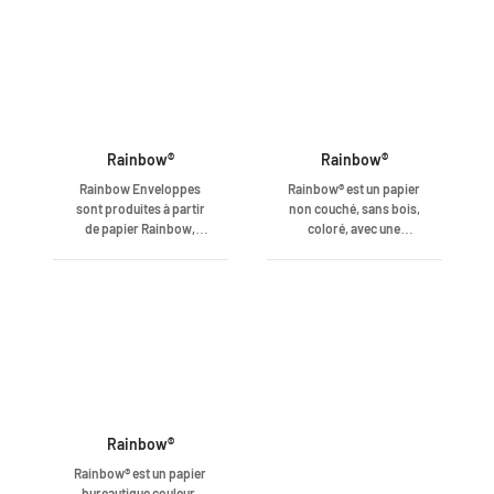
Rainbow®
Rainbow®
Rainbow Enveloppes
Rainbow® est un papier
sont produites à partir
non couché, sans bois,
de papier Rainbow,
coloré, avec une
sans bois, coloré, mat,
surface mate. Rainbow®
patte de fermeture
offre un large choix de
adhésive avec bande
couleurs et de formats.
détachable, sans fond
imprimé
Rainbow®
Rainbow® est un papier
bureautique couleur,