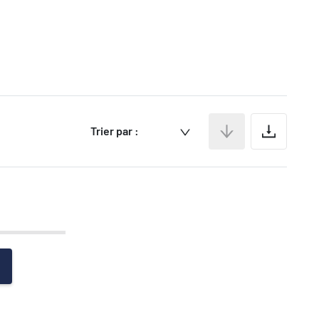
Ar
Trier par :