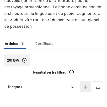
nouvelle génération de distributeurs pour le
nettoyage professionnel. La bonne combinaison de
distributeur, de lingettes et de papier augmentera
la productivité tout en réduisant votre coût global
de possession
Articles
Certificats
1
2013575
Réinitialiser les filtres
A
Trier par :