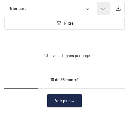
A
Trier par :
Filtre
10
Lignes par page
10 de 36 montré
Voir plus...