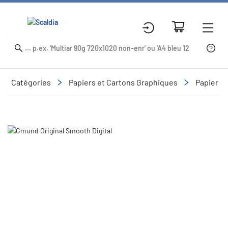
Catégories
Papiers et Cartons Graphiques
Papier O
Slide 1 of 4