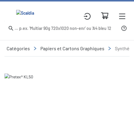
Catégories
Papiers et Cartons Graphiques
Synthéti
Slide 1 of 1