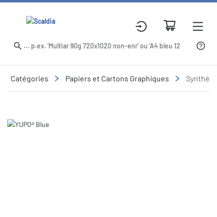
Catégories
Papiers et Cartons Graphiques
Synthéti
Slide 1 of 1