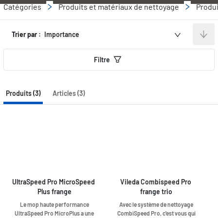
Catégories
Produits et matériaux de nettoyage
Produi
Trier par :
Importance
Filtre
Produits (3)
Articles (3)
UltraSpeed Pro MicroSpeed 
Vileda Combispeed Pro 
Plus frange
frange trio
Le mop haute performance
Avec le système de nettoyage
UltraSpeed Pro MicroPlus a une
CombiSpeed Pro, c'est vous qui