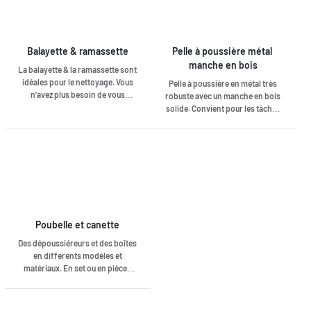
Balayette & ramassette
Pelle à poussière métal 
manche en bois
La balayette & la ramassette sont
idéales pour le nettoyage. Vous
Pelle à poussière en métal très
n'avez plus besoin de vous
robuste avec un manche en bois
pencher. C'est facile à ranger et à
solide. Convient pour les tâches
utiliser à l'intérieur comme à
plus lourdes.
l'extérieur.
Poubelle et canette
Des dépoussiéreurs et des boîtes
en différents modèles et
matériaux. En set ou en pièces
détachées. Utilisez les
dépoussiéreurs et les boîtes pour
nettoyer votre espace et éliminer