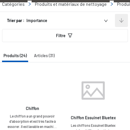
Catégories
Produits et matériaux de nettoyage
Produi
Trier par :
Importance
Filtre
Produits (24)
Articles (31)
Chiffon
Le chiffon a un grand pouvoir
Chiffon Essuinet Bluetex
d'absorption et est très facile à
Les chiffons Essuinet Bluetex
essorer. Il est lavable en machine