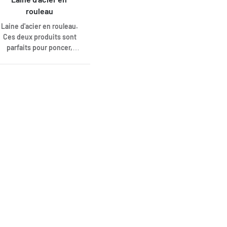
rouleau
Laine d'acier en rouleau.
Ces deux produits sont
parfaits pour poncer,
polir et nettoyer
certaines surfaces
(attention aux rayures !),
et pour lutter contre les
nuisibles. En plaçant du
fil d'acier fin dans les
ouvertures, les souris,
par exemple, ne
trouveront plus de
passage.