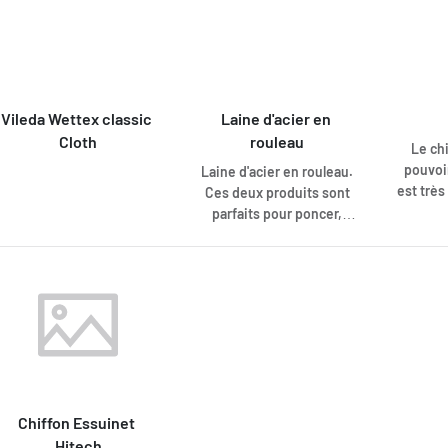
dépoussiérage. Le
même les saletés
chiffon peut être lavé en
tenaces, sans avoir
machine, mais battez-le
recours à des produits
bien avant de le laver.
chimiques. Convient
pour le nettoyage pré-
Vileda Wettex classic 
Laine d'acier en 
préparé, par
Cloth
rouleau
pulvérisation et selon la
Le ch
méthode traditionnelle
pouvoi
Laine d'acier en rouleau.
au seau.
est très 
Ces deux produits sont
est la
parfaits pour poncer,
j
polir et nettoyer
certaines surfaces
(attention aux rayures !),
et pour lutter contre les
nuisibles. En plaçant du
fil d'acier fin dans les
ouvertures, les souris,
par exemple, ne
trouveront plus de
Chiffon Essuinet 
passage.
Hitech