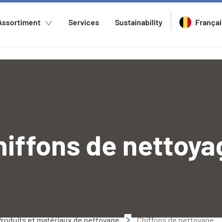
Assortiment
Services
Sustainability
Françai
hiffons de nettoya
Produits et matériaux de nettoyage
Chiffons de nettoyage