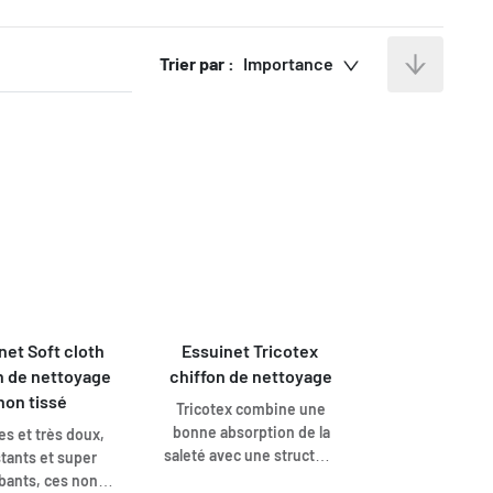
Trier par :
Importance
net Soft cloth 
Essuinet Tricotex 
n de nettoyage 
chiffon de nettoyage
non tissé
Tricotex combine une
bonne absorption de la
es et très doux,
saleté avec une structure
stants et super
douce, nécessaire pour
bants, ces non-