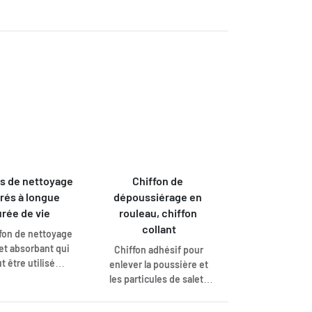
un nettoyage confortable
s sont souvent
et délicat. La structure
 dans les secteurs
gaufrée assure une
tomobile, des arts
bonne absorption de la
phiques et du
saleté industrielle, de la
ical. Ils sont
graisse et de l'huile. Ce
és de polyester
chiffon est idéal pour le
iscose. Grâce à sa
nettoyage avec des
ur, ce tissu est
détergents ou des
ur faire briller les
produits de polissage,
s sans laisser de
car le produit est
s ni de rayures.
également bien libéré
s de nettoyage 
Chiffon de 
par les fibres de viscose.
rés à longue 
dépoussiérage en 
rée de vie
rouleau, chiffon 
collant
fon de nettoyage
 et absorbant qui
Chiffon adhésif pour
t être utilisé
enlever la poussière et
urs fois sans se
les particules de saleté
hirer. sans se
plus lourdes des sols.
r. Le chiffon est
Grâce à la force