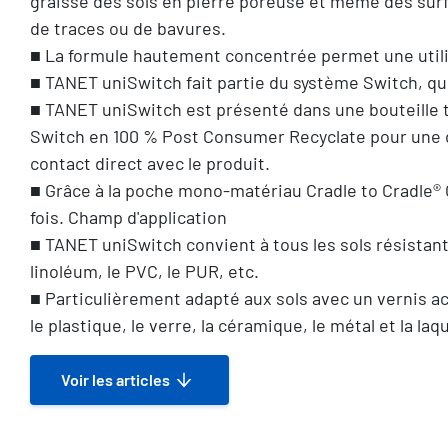
graisse des sols en pierre poreuse et même des surf
de traces ou de bavures.
■ La formule hautement concentrée permet une utili
■ TANET uniSwitch fait partie du système Switch, qui
■ TANET uniSwitch est présenté dans une bouteille t
Switch en 100 % Post Consumer Recyclate pour une di
contact direct avec le produit.
■ Grâce à la poche mono-matériau Cradle to Cradle® Go
fois. Champ d'application
■ TANET uniSwitch convient à tous les sols résistants 
linoléum, le PVC, le PUR, etc.
■ Particulièrement adapté aux sols avec un vernis acr
le plastique, le verre, la céramique, le métal et la laq
Voir les articles