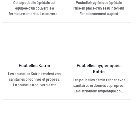
Cette poubelle à pédale est
Poubelle hygiénique à pédale
équipée d'un couvercle à
Mise en place d'un seau intérieur
fermeture amortie. Le couvercle
Fonctionnement au pied
empêche les odeurs
Excellent rapport qualité/prix
désagréables de se propager.
Poubelles Katrin
Poubelles hygiéniques 
Katrin
Les poubelles Katrin rendent vos
sanitaires ordonnés et propres.
Les poubelles Katrin rendent vos
La poubelle à couvercle est
sanitaires ordonnés et propres.
disponible en 2 couleurs (blanc et
Le distributeur hygiénique pour
noir) et 2 formats (25 et 50 litres)
dames avec une capacité de 8
et se fixe au mur.
litres, un couvercle est disponible
en 2 couleurs (blanc et noir) et se
fixe au mur.