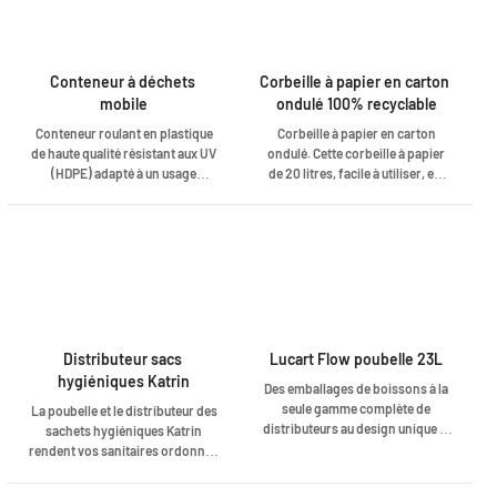
Conteneur à déchets 
Corbeille à papier en carton 
mobile
ondulé 100% recyclable
Conteneur roulant en plastique
Corbeille à papier en carton
de haute qualité résistant aux UV
ondulé. Cette corbeille à papier
(HDPE) adapté à un usage
de 20 litres, facile à utiliser, est
intensif. Équipé de deux roues en
100% recyclable.
caoutchouc plein et de poignées
ergonomiques à l'arrière pour un
déplacement facile. Le couvercle
a des poignées ergonomiques
sur le devant et peut être ouvert
complètement. A une
certification EN 840 et est
conforme aux exigences de
Distributeur sacs 
Lucart Flow poubelle 23L
qualité de RAL GZ 951/1.
hygiéniques Katrin
Des emballages de boissons à la
Disponible en différentes
seule gamme complète de
La poubelle et le distributeur des
couleurs. ;
distributeurs au design unique et
sachets hygiéniques Katrin
breveté. EcoNatural donne une
rendent vos sanitaires ordonnés
nouvelle vie à tous les
et propres. Les solutions
composants des emballages de
hygiéniques de Katrin sont un