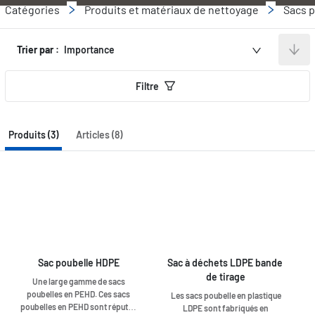
Catégories
Produits et matériaux de nettoyage
Sacs p
Trier par :
Importance
Filtre
Produits (3)
Articles (8)
Sac poubelle HDPE
Sac à déchets LDPE bande 
de tirage
Une large gamme de sacs
poubelles en PEHD. Ces sacs
Les sacs poubelle en plastique
poubelles en PEHD sont réputés
LDPE sont fabriqués en