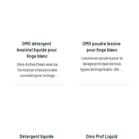
OMO détergent 
OMO poudre lessive 
lessiviel liquide pour 
pour linge blanc
linge blanc
Lessive en poudre pour le
lavage principal de tous
Omo Active Clean avec sa
types de linge blanc. Idéale
formule professionnelle
pour une élimination
convient pour le linge
efficace des taches
blanc, dans un emballage
tenaces telles que la
pratique avec un robinet.
graisse, l'huile, le sang,
Pour un linge blanc parfait
l'herbe et la glace grâce à
et parfumé. Dosage facile
une formule améliorée et
sans soulever et verser.
unique avec des
Emballage empilable qui
renforçateurs de lavage.
prend peu de place.
Lave en profondeur,
même à 30°C. Grâce à la
détergence plus puissante
Détergent liquide 
Omo Prof Liquid 
de la lessive en poudre,