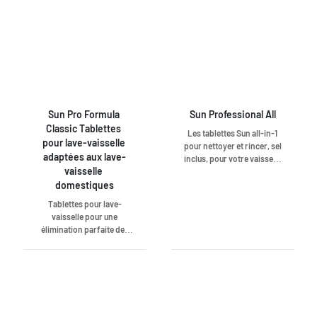
Sun Pro Formula 
Sun Professional All
Classic Tablettes 
Les tablettes Sun all-in-1
pour lave-vaisselle 
pour nettoyer et rincer, sel
adaptées aux lave-
inclus, pour votre vaisselle
vaisselle 
et votre lave-vaisselle. Ces
domestiques
tablettes concentrées
éliminent sans effort et
Tablettes pour lave-
efficacement la saleté et la
vaisselle pour une
graisse.
élimination parfaite des
salissures. Faciles à doser
et adaptées à toutes les
duretés d'eau. Élimine
également les taches
tenaces telles que le café,
le thé et le rouge à lèvres. À