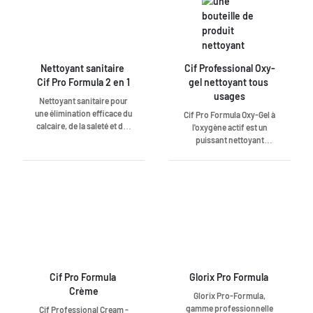
Nettoyant sanitaire 
Cif Professional Oxy-
Cif Pro Formula 2 en 1
gel nettoyant tous 
usages
Nettoyant sanitaire pour
une élimination efficace du
Cif Pro Formula Oxy-Gel à
calcaire, de la saleté et des
l'oxygène actif est un
résidus de savon. Donne
puissant nettoyant
des résultats brillants avec
universel pour les sols et
un parfum frais de longue
toutes les surfaces
durée. Convient pour le
lavables. Lors de
nettoyage du chrome, de
l'utilisation, l'oxygène actif
l'acier inoxydable, du
forme des microbulles qui
plastique et de la
soulèvent la saleté et
céramique. Informations
l'éliminent facilement et
complémentaires :
rapidement. Résultat : une
Informations sur le
propreté en profondeur et
produit
une pureté palpable. Ne
Cif Pro Formula 
Glorix Pro Formula 
contient pas d'agent de
Crème
blanchiment et ne tache
Glorix Pro-Formula,
pas. Informations
gamme professionnelle
Cif Professional Cream -