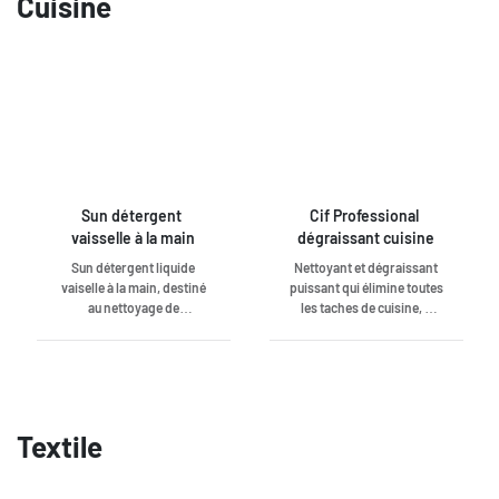
Cuisine
supplémentaire grâce à sa
compris les miroirs, les
bande de gel parfumée.
tables et autres surfaces
dures. Informations
complémentaires :
Informations sur le
produit
Sun détergent 
Cif Professional 
vaisselle à la main
dégraissant cuisine
Sun détergent liquide
Nettoyant et dégraissant
vaiselle à la main, destiné
puissant qui élimine toutes
au nettoyage de
les taches de cuisine, y
casseroles, poêles,
compris la graisse,
assiettes, verres et
l'amidon et les protéines
équipements de cuisine.
sur les cuisinières, les
hottes, les filtres et les
canalisations.
Informations
Textile
complémentaires :
Informations sur le
produit