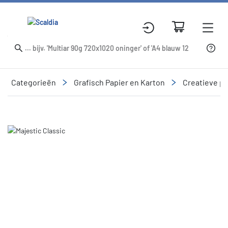
Categorieën
Grafisch Papier en Karton
Creatieve p
Slide 1 of 6