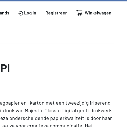
Winkelwagen
lands
Log in
Registreer
HPI
slagpapier en -karton met een tweezijdig iriserend
c look van Majestic Classic Digital geeft drukwerk
 Deze onderscheidende papierkwaliteit is door haar
te keuze voor creatieve communicatie. Het