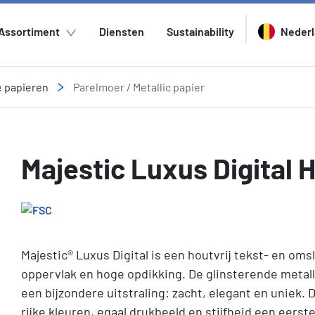
Assortiment
Diensten
Sustainability
Neder
e papieren
Parelmoer / Metallic papier
Majestic Luxus Digital 
Majestic® Luxus Digital is een houtvrij tekst- en om
oppervlak en hoge opdikking. De glinsterende metalli
een bijzondere uitstraling: zacht, elegant en uniek.
rijke kleuren, egaal drukbeeld en stijfheid een eers