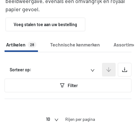
beeldweergave, evenals een omvangrijk en royaal
papier gevoel.
Voeg stalen toe aan uw bestelling
Artikelen
Technische kenmerken
Assortime
28
A
Sorteer op:
Filter
10
Rijen per pagina