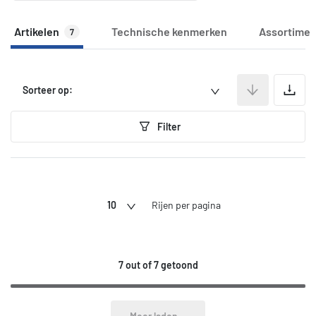
Artikelen
Technische kenmerken
Assortimen
7
A
Sorteer op:
Filter
10
Rijen per pagina
7 out of 7 getoond