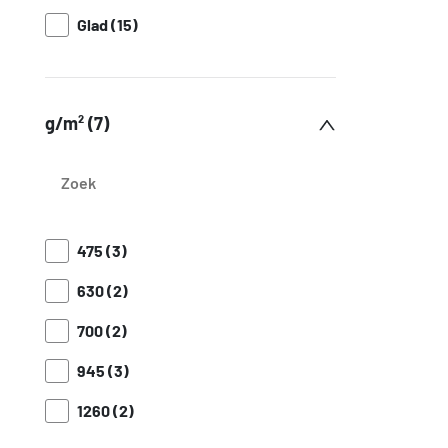
Glad (15)
g/m² (7)
475 (3)
630 (2)
700 (2)
945 (3)
1260 (2)