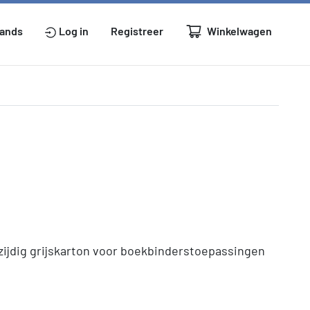
Winkelwagen
lands
Log in
Registreer
ezijdig grijskarton voor boekbinderstoepassingen