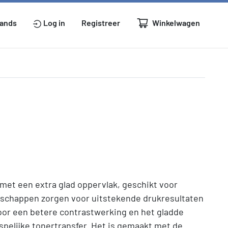
Winkelwagen
lands
Log in
Registreer
 met een extra glad oppervlak, geschikt voor
enschappen zorgen voor uitstekende drukresultaten
oor een betere contrastwerking en het gladde
spelijke tonertransfer. Het is gemaakt met de