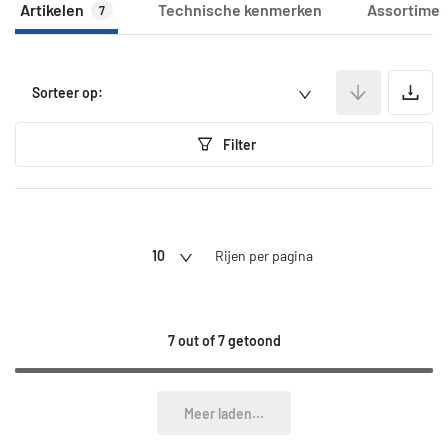
Artikelen
Technische kenmerken
Assortimen
7
A
Sorteer op:
Filter
10
Rijen per pagina
7 out of 7 getoond
Meer laden...