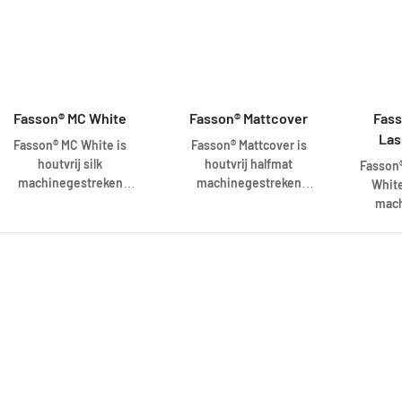
een rugpapier zonder
rugpapier zonder slitten.
Fasson 
slitten.
uitg
rugpapi
Fasson® MC White
Fasson® Mattcover
Fass
Las
Fasson® MC White is
Fasson® Mattcover is
houtvrij silk
houtvrij halfmat
Fasson®
machinegestreken
machinegestreken
White
zelfklevend papier.
zelfklevend opaakpapier
mach
Verkrijgbaar in wit en
voor correctiestickers.
zelfkl
met een 80 g/m2
Verkrijgbaar in wit en
prepri
frontmateriaal. Fasson
met een 100 g/m2
to
MC White is uitgevoerd
frontmateriaal met een
Verkri
met het unieke
zwarte achterzijde.
met
gepatenteerde Crack-
Fasson Mattcover is
frontm
Back® Plus systeem.
uitgevoerd met het
Offset 
Hierbij zijn om de 3,2 cm
unieke gepatenteerde
uiterma
diagonale slitten in het
Crack-Back® Plus
voorbed
rugpapier aangebracht.
systeem. Hierbij zijn om
en pers