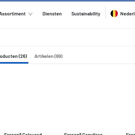
Assortiment
Diensten
Sustainability
Neder
oducten (26)
Artikelen (69)
Fasson® Coloured 
Fasson® Copyface
Fass