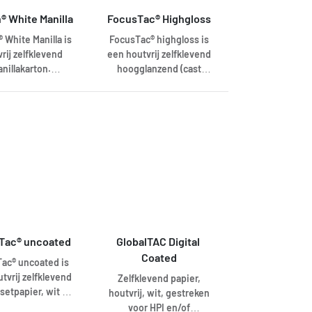
 van laserprint.
® White Manilla
FocusTac® Highgloss
 Offset Laser MC
s uitgevoerd met
 White Manilla is
FocusTac® highgloss is
ugpapier zonder
rij zelfklevend
een houtvrij zelfklevend
slitten.
nillakarton.
hoogglanzend (cast
jgbaar in wit en
coated)
 een 150 g/m2
machinegestreken
ateriaal. Fasson
papier, wit en uitgevoerd
te Manilla is
met een neutrale rug.
evoerd met een
FocusTac® highgloss is
er zonder slitten.
verkrijgbaar met een
permanente lijm en
leverbaar met en zonder
breeklijnen/slitten,
waarbij de afstand
tussen de breeklijnen 3,5
Tac® uncoated
GlobalTAC Digital 
cm is en de breeklijnen
Coated
parallel aan de
ac® uncoated is
looprichting zijn
tvrij zelfklevend
Zelfklevend papier,
aangebracht.
fsetpapier, wit en
houtvrij, wit, gestreken
evoerd met een
voor HPI en/of