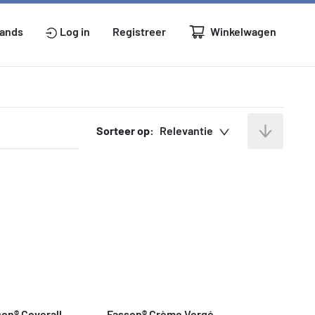
Winkelwagen
lands
Log in
Registreer
Sorteer op:
Relevantie
on® Coverall
Fasson® Crème Vergé