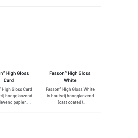
zijn voorzien. Met
efficiënte indeling te
ystemen. Fasson®
Verkrijgbaar in wit en
wordt het heel
maken, waardoor afval
att is uitgevoerd
met een 80 g/m2
pel de meest
tot het minimum beperkt
t het unieke
frontmateriaal. Het
ënte indeling te
wordt.uitgevoerd met
enteerde Crack-
rugmateriaal is voorzien
 waardoor afval
een rugpapier zonder
 Plus systeem.
van verticale breeklijnen,
 minimum beperkt
slitten.
 zijn om de 3,2 cm
waarbij de afstand
wordt.
le slitten in het
tussen de breeklijnen 3,1
ier aangebracht.
cm is. Verder is Fasson
anier garandeert
GlossPrint ook
elfs hele kleine
verkrijgbaar met een
s toch nog van een
rugpapier zonder slitten.
n® High Gloss 
Fasson® High Gloss 
 in de rug zijn
Card
White
n. Met CB+ wordt
l simpel de meest
 High Gloss Card
Fasson® High Gloss White
ënte indeling te
vrij hoogglanzend
is houtvrij hoogglanzend
 waardoor afval
klevend papier.
(cast coated)
 minimum beperkt
gbaar in wit, met
machinegestreken
wordt.
n 225 g/m2
zelfklevend papier.
ulfaatkarton
Verkrijgbaar in wit en
eriaal en een 80
met een 80 g/m2
frontmateriaal.
frontmateriaal. Fasson