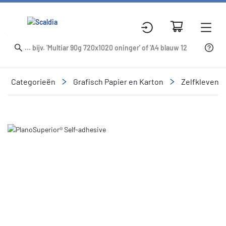
Categorieën
Grafisch Papier en Karton
Zelfklevend
Slide 1 of 1