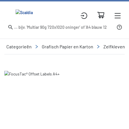
Categorieën
Grafisch Papier en Karton
Zelfklevend
Slide 1 of 1