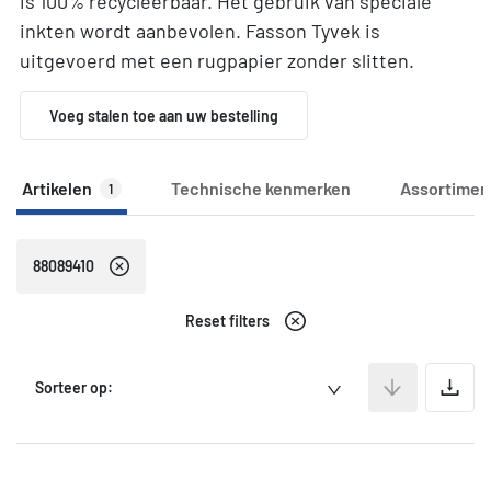
is 100% recycleerbaar. Het gebruik van speciale
inkten wordt aanbevolen. Fasson Tyvek is
uitgevoerd met een rugpapier zonder slitten.
Voeg stalen toe aan uw bestelling
Artikelen
Technische kenmerken
Assortimen
1
88089410
Reset filters
A
Sorteer op: