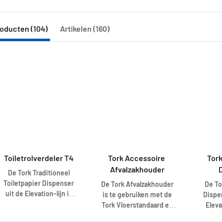
oducten (104)
Artikelen (160)
Toiletrolverdeler T4
Tork Accessoire 
Tork
Afvalzakhouder
De Tork Traditioneel
Toiletpapier Dispenser
De Tork Afvalzakhouder
De To
uit de Elevation-lijn is
is te gebruiken met de
Dispe
geschikt voor weinig
Tork Vloerstandaard en
Eleva
bezochte sanitaire
vormt een handige
veelzij