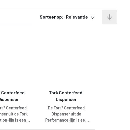
Sorteer op:
Relevantie
 Centerfeed 
Tork Centerfeed 
Dispenser
Dispenser
rk® Centerfeed
De Tork® Centerfeed
nser uit de Tork
Dispenser uit de
tion-lijn is een
Performance-lijn is een
dige oplossing met
oplossing met hoge