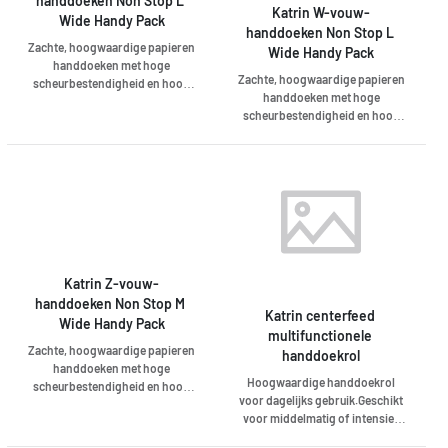
handdoeken Non Stop L 
Katrin W-vouw-
Wide Handy Pack
handdoeken Non Stop L 
Zachte, hoogwaardige papieren
Wide Handy Pack
handdoeken met hoge
Zachte, hoogwaardige papieren
scheurbestendigheid en hoog
handdoeken met hoge
absorptievermogen voor
scheurbestendigheid en hoog
hygiënisch, effectief en
absorptievermogen voor
tegelijkertijd zacht handen
hygiënisch, effectief en
drogen. 3-laagse, helderwitte
tegelijkertijd zacht handen
multifold-handdoeken met W-
drogen. 2-laagse, helderwitte
vouw (4 vlakken) en breed
multifold-handdoeken met W-
velformaat (24 cm). Aanbevolen
vouw (4 vlakken) en breed
voor alle toiletruimtes met weinig
velformaat (24 cm).
tot veel bezoekers en hogere
verwachtingen van de gebruiker.
Katrin Z-vouw-
handdoeken Non Stop M 
Katrin centerfeed 
Wide Handy Pack
multifunctionele 
Zachte, hoogwaardige papieren
handdoekrol
handdoeken met hoge
Hoogwaardige handdoekrol
scheurbestendigheid en hoog
voor dagelijks gebruik.Geschikt
absorptievermogen voor
voor middelmatig of intensief
hygiënisch, effectief en
gebruik in exclusieve openbare
tegelijkertijd zacht handen