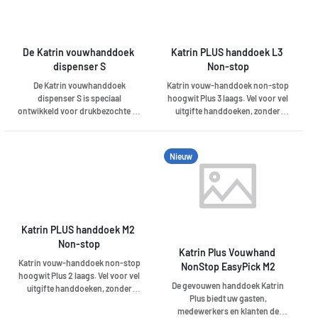
De Katrin vouwhanddoek 
Katrin PLUS handdoek L3 
dispenser S
Non-stop
De Katrin vouwhanddoek
Katrin vouw-handdoek non-stop
dispenser S is speciaal
hoogwit Plus 3 laags. Vel voor vel
ontwikkeld voor drukbezochte en
uitgifte handdoeken, zonder
kleine sanitaire ruimtes. Open,
perforatierand. Vouw
flexibel concept als duurzame
handdoeken van hoogste
dispenser-oplossing voor alle
kwaliteit met hoog
Nieuw
gangbare vouwhanddoeken.
absorptievermogen. Voelt zeer
Gecontroleerd verbruik dankzij
zacht aan, is huidvriendelijk en is
vel voor vel. Vrije keuze van
zuinig in gebruik. Geschikt voor
vergrendelingsfunctie (met of
middel- en hoge consumptie
zonder sleutel).
door hoge absorptievermogen
en ruime inhoud van de
Katrin PLUS handdoek M2 
bijpassende dispensers. Helpt
Non-stop
het verbruik te verminderen en
Katrin Plus Vouwhand 
Katrin vouw-handdoek non-stop
verlagen hierdoor kosten in
NonStop EasyPick M2
hoogwit Plus 2 laags. Vel voor vel
verbruik, opslag, distributie en
De gevouwen handdoek Katrin
uitgifte handdoeken, zonder
exploitatie. Zeer geschikt voor
Plus biedt uw gasten,
perforatierand. Vouw
situaties met hoge
medewerkers en klanten de
handdoeken van hoogste
verwachtingen van luxe en